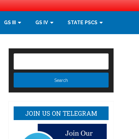
GS III
GS IV
STATE PSCS
]
JOIN US ON TELEGRAM