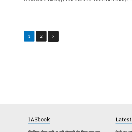
Posts
1
2
pagination
IASbook
Latest