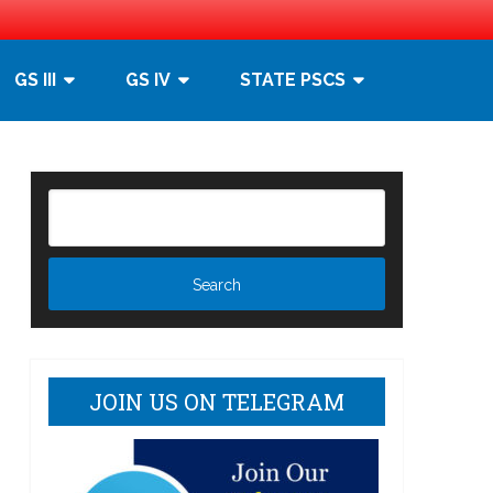
GS III
GS IV
STATE PSCS
]
JOIN US ON TELEGRAM