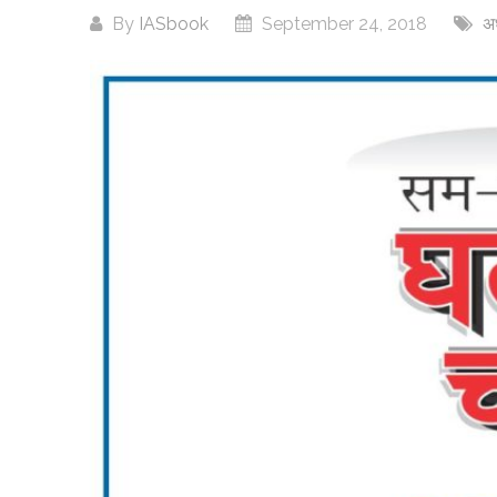
By
IASbook
September 24, 2018
अध