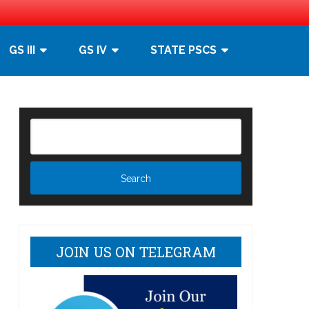
GS III
GS IV
STATE PSCS
]
JOIN US ON TELEGRAM