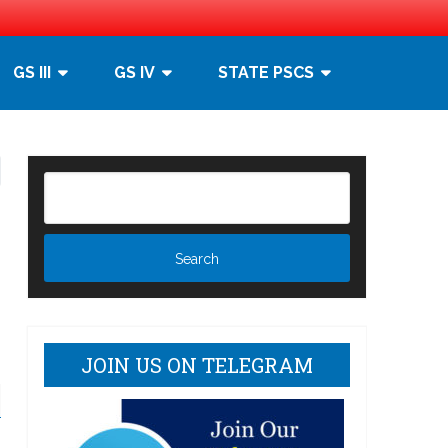
GS III
GS IV
STATE PSCS
JOIN US ON TELEGRAM