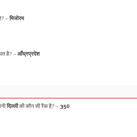
है? –
मिजोरम
थित है? –
आँध्रप्रदेश
ानी
दिल्ली
की कौन सी रैंक है? –
350