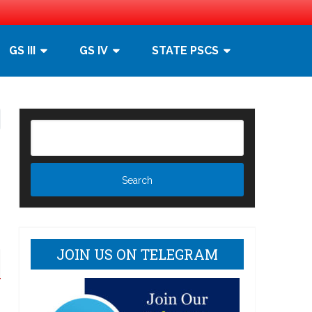
GS III
GS IV
STATE PSCS
JOIN US ON TELEGRAM